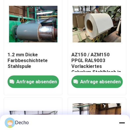
Werksbesichtigung
Qualitätskontrolle
Kontakt mit uns
1.2 mm Dicke
AZ150 / AZM150
Farbbeschichtete
PPGL RAL9003
Stahlspule
Vorlackiertes
Neuigkeiten
Galvalum Stahlblech in
Spulen
Anfrage absenden
Anfrage absenden
Rechtssachen
Bitte um ein Angebot
Decho
Farbbeschichtete Stahlspule