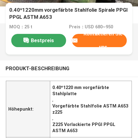
0.40*1220mm vorgefärbte Stahlfolie Spirale PPGI
PPGL ASTM A653
MOQ：25 t
Preis：USD 680~950
Kontaktieren Sie
Bestpreis
uns
PRODUKT-BESCHREIBUNG
0.40*1220 mm vorgefärbte
Stahlplatte
,
Vorgefärbte Stahlfolie ASTM A653
Höhepunkt:
z225
,
Z225 Vorlackierte PPGI PPGL
ASTM A653