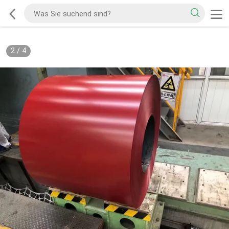
2
/
4