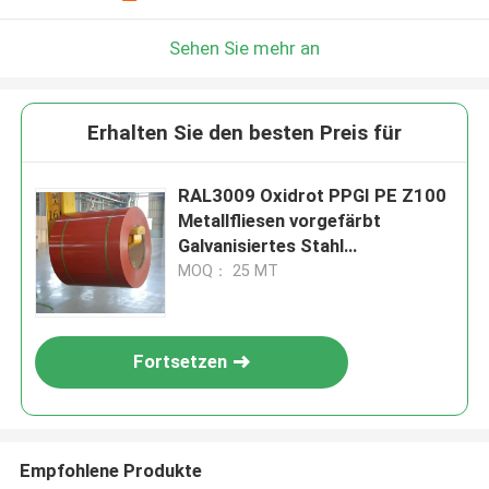
Sehen Sie mehr an
Erhalten Sie den besten Preis für
RAL3009 Oxidrot PPGI PE Z100
Metallfliesen vorgefärbt
Galvanisiertes Stahl
Welldachplatten Blätter Fliesen
MOQ： 25 MT
Wandverkleidung
Fortsetzen
Empfohlene Produkte