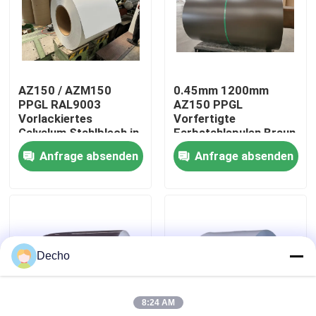
Werksbesichtigung
Qualitätskontrolle
AZ150 / AZM150
0.45mm 1200mm
PPGL RAL9003
AZ150 PPGL
Vorlackiertes
Vorfertigte
Kontakt mit uns
Galvalum Stahlblech in
Farbstahlspulen Braun
Spulen
S320GD Für
Anfrage absenden
Anfrage absenden
Dachverkleidung
Neuigkeiten
Rechtssachen
Decho
Bitte um ein Angebot
8:24 AM
Farbbeschichtete Stahlspule