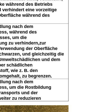
ke während des Betriebs
 verhindert eine vorzeitige
Oberfläche während des
dlung nach dem
ess, während des
sses, um die
ung zu verhindern,zur
Verwendung der Oberfläche
chwarzen, und gleichzeitig die
 Umweltschädlichen und dem
er schädlichen
off, wie z. B. den
omgehalt, zu begrenzen.
dlung nach dem
ess, um die Rostbildung
ransports und der
eiter zu reduzieren