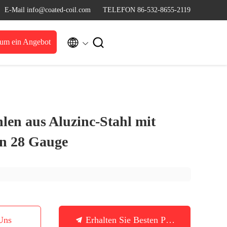
E-Mail info@coated-coil.com
TELEFON 86-532-8655-2119


 um ein Angebot
len aus Aluzinc-Stahl mit
on 28 Gauge
Uns
Erhalten Sie Besten Preis