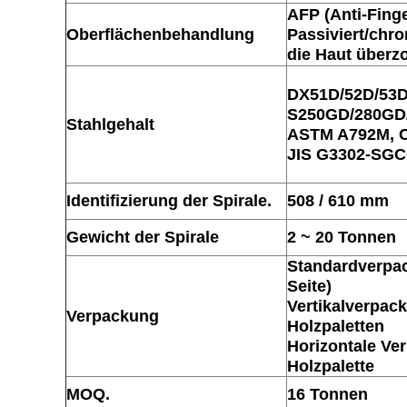
AFP (Anti-Fing
Oberflächenbehandlung
Passiviert/chrom
die Haut überz
DX51D/52D/53D
S250GD/280GD
Stahlgehalt
ASTM A792M, C
JIS G3302-SGC
Identifizierung der Spirale.
508 / 610 mm
Gewicht der Spirale
2 ~ 20 Tonnen
Standardverpac
Seite)
Vertikalverpac
Verpackung
Holzpaletten
Horizontale Ve
Holzpalette
MOQ.
16 Tonnen