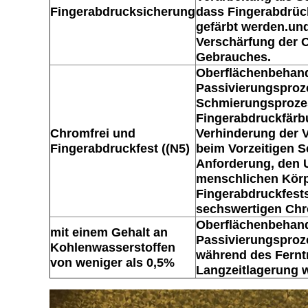
Fingerabdrucksicherung
dass Fingerabdrüc
gefärbt werden.und
Verschärfung der 
Gebrauches.
Oberflächenbehan
Passivierungsproz
Schmierungsproze
Fingerabdruckfärb
Chromfrei und
Verhinderung der 
Fingerabdruckfest ((N5)
beim Vorzeitigen S
Anforderung, den
menschlichen Körp
Fingerabdruckfestst
sechswertigen Chr
Oberflächenbehan
mit einem Gehalt an
Passivierungsproz
Kohlenwasserstoffen
während des Fernt
von weniger als 0,5%
Langzeitlagerung w