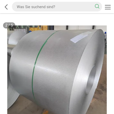
2
/
5