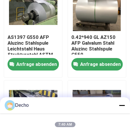
Werksbesichtigung
Qualitätskontrolle
AS1397 G550 AFP
0.42*940 GL AZ150
Aluzinc Stahlspule
AFP Galvalum Stahl
Leichtstahl Haus
Aluzinc Stahlspule
Kontakt mit uns
Strukturstahl ASTM
G550
A792M AZ150
Wellplattenplattenplatten
Anfrage absenden
Anfrage absenden
Galvalume Stahl Anti-
Dachfliesen
Neuigkeiten
Finger Print
Strukturstahl AS1397
Rechtssachen
Decho
Bitte um ein Angebot
7:40 AM
Farbbeschichtete Stahlspule