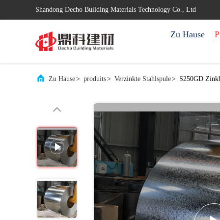
Shandong Decho Building Materials Technology Co., Ltd
Zu Hause
P
Zu Hause
>
produits
>
Verzinkte Stahlspule
>
S250GD Zinkbe