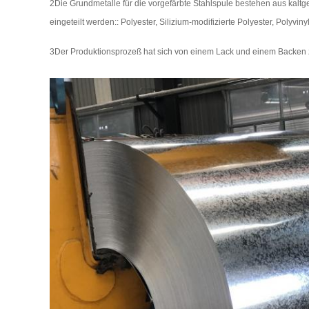
2Die Grundmetalle für die vorgefärbte Stahlspule bestehen aus kalt
eingeteilt werden:: Polyester, Silizium-modifizierte Polyester, Polyviny
3Der Produktionsprozeß hat sich von einem Lack und einem Backen 