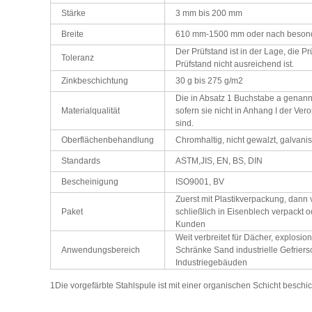
Stärke
3 mm bis 200 mm
Breite
610 mm-1500 mm oder nach besond
Der Prüfstand ist in der Lage, die 
Toleranz
Prüfstand nicht ausreichend ist.
Zinkbeschichtung
30 g bis 275 g/m2
Die in Absatz 1 Buchstabe a genann
Materialqualität
sofern sie nicht in Anhang I der Ver
sind.
Oberflächenbehandlung
Chromhaltig, nicht gewalzt, galvanis
Standards
ASTM,JIS, EN, BS, DIN
Bescheinigung
ISO9001, BV
Zuerst mit Plastikverpackung, dann
Paket
schließlich in Eisenblech verpackt
Kunden
Weit verbreitet für Dächer, explosio
Anwendungsbereich
Schränke Sand industrielle Gefrier
Industriegebäuden
1Die vorgefärbte Stahlspule ist mit einer organischen Schicht beschi