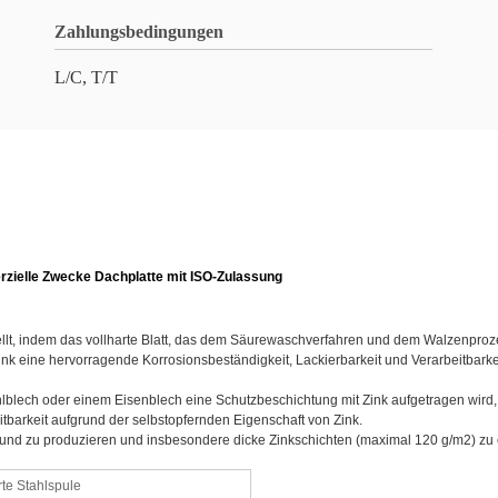
Zahlungsbedingungen
L/C, T/T
rzielle Zwecke Dachplatte mit ISO-Zulassung
tellt, indem das vollharte Blatt, das dem Säurewaschverfahren und dem Walzenproze
ink eine hervorragende Korrosionsbeständigkeit, Lackierbarkeit und Verarbeitbark
lblech oder einem Eisenblech eine Schutzbeschichtung mit Zink aufgetragen wird,
tbarkeit aufgrund der selbstopfernden Eigenschaft von Zink.
und zu produzieren und insbesondere dicke Zinkschichten (maximal 120 g/m2) zu
rte Stahlspule