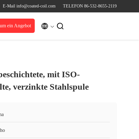
E-Mail info@coated-coil.com
TELEFON 86-532-8655-2119


 um ein Angebot
schichtete, mit ISO-
te, verzinkte Stahlspule
na
ho