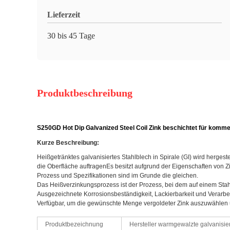
Lieferzeit
30 bis 45 Tage
Produktbeschreibung
S250GD Hot Dip Galvanized Steel Coil Zink beschichtet für komme
Kurze Beschreibung:
Heißgetränktes galvanisiertes Stahlblech in Spirale (GI) wird herges
die Oberfläche auftragenEs besitzt aufgrund der Eigenschaften von Z
Prozess und Spezifikationen sind im Grunde die gleichen.
Das Heißverzinkungsprozess ist der Prozess, bei dem auf einem Stah
Ausgezeichnete Korrosionsbeständigkeit, Lackierbarkeit und Verarbei
Verfügbar, um die gewünschte Menge vergoldeter Zink auszuwählen 
Produktbezeichnung
Hersteller warmgewalzte galvanisie