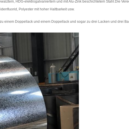
gewalztem, HDG-elektrogalvaniertem und mit Alu-Zink beschichtetem Stahl.Die Vere
lidenfluorid, Polyester mit hoher Haltbarkeit usw.
zu einem Doppellack und einem Doppellack und sogar zu drei Lacken und drei Bac