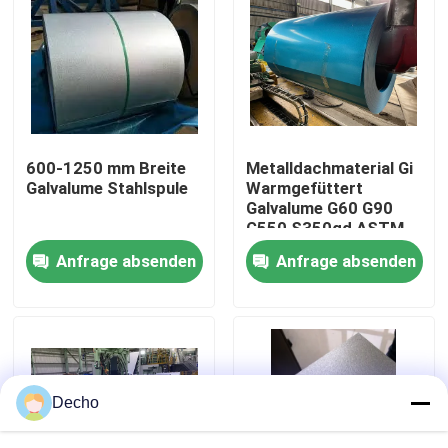
Werksbesichtigung
Qualitätskontrolle
600-1250 mm Breite
Metalldachmaterial Gi
Kontakt mit uns
Galvalume Stahlspule
Warmgefüttert
Galvalume G60 G90
G550 S350gd ASTM
Neuigkeiten
A653 Z275
Anfrage absenden
Anfrage absenden
Zinkbeschichtete
Spulen Dx51d Dx52D
Dx54D
Rechtssachen
Bitte um ein Angebot
Decho
Farbbeschichtete Stahlspule