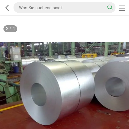
2
/
4