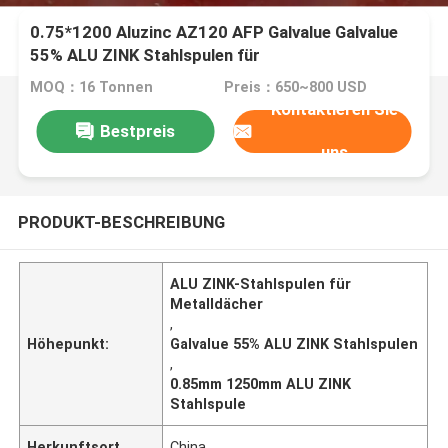
0.75*1200 Aluzinc AZ120 AFP Galvalue Galvalue
55% ALU ZINK Stahlspulen für
Wellmetalldachfliesen
MOQ：16 Tonnen
Preis：650~800 USD
Kontaktieren Sie
Bestpreis
uns
PRODUKT-BESCHREIBUNG
ALU ZINK-Stahlspulen für
Metalldächer
,
Höhepunkt:
Galvalue 55% ALU ZINK Stahlspulen
,
0.85mm 1250mm ALU ZINK
Stahlspule
Herkunftsort
China