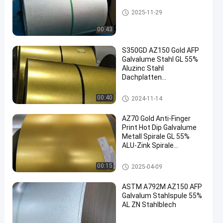
Galvalume-Stahlspule
2025-11-29
00:43
S350GD AZ150 Gold AFP
Galvalume Stahl GL 55%
Aluzinc Stahl
Dachplatten
en
Steinbeschichtete
Fliesen Villa Dach ASTM
Galvalume-Stahlspule
00:40
2024-11-14
A792M S350GD
AZ70 Gold Anti-Finger
Print Hot Dip Galvalume
Metall Spirale GL 55%
ALU-Zink Spirale
G550/SCG570 Vollharte
Qualität
Galvalume-Stahlspule
00:15
2025-04-09
ASTM A792M AZ150 AFP
Galvalum Stahlspule 55%
AL ZN Stahlblech