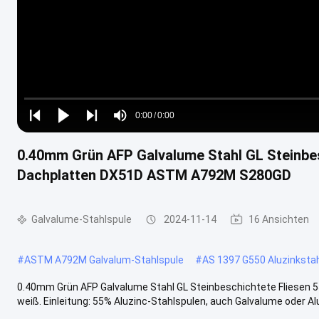
Loaded
:
0%
0:00
/
0:00
Play
Play
Play
Mute
Current
Duration
next
next
0.40mm Grün AFP Galvalume Stahl GL Steinbesc
Time
Dachplatten DX51D ASTM A792M S280GD
Galvalume-Stahlspule
2024-11-14
16 Ansichten
#
ASTM A792M Galvalum-Stahlspule
#
AS 1397 G550 Aluzinksta
0.40mm Grün AFP Galvalume Stahl GL Steinbeschichtete Fliesen
weiß. Einleitung: 55% Aluzinc-Stahlspulen, auch Galvalume oder Al