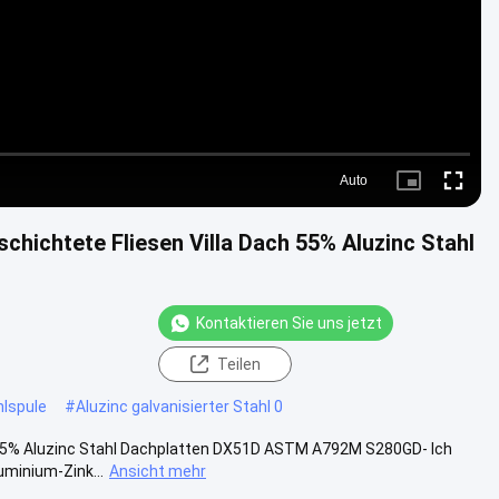
Auto
Picture-
Fullscre
in-
Picture
hichtete Fliesen Villa Dach 55% Aluzinc Stahl
Kontaktieren Sie uns jetzt
Teilen
hlspule
#
Aluzinc galvanisierter Stahl 0
 55% Aluzinc Stahl Dachplatten DX51D ASTM A792M S280GD- Ich
uminium-Zink...
Ansicht mehr