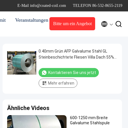
E-Mail info@coated-coil.com
TELEFON 86-532-8655-2119
mit
Veranstaltungen


Bitte um ein Angebot
0.40mm Grün AFP Galvalume Stahl GL
Steinbeschichtete Fliesen Villa Dach 55%
Aluzinc Stahl Dachplatten DX51D ASTM
A792M S280GD
Kontaktieren Sie uns jetzt
Mehr erfahren
Ähnliche Videos
600-1250 mm Breite
Galvalume Stahlspule