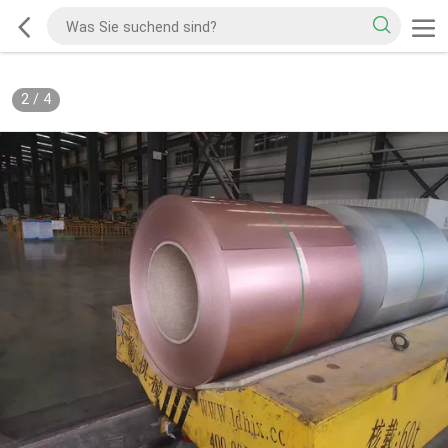
2
/
4