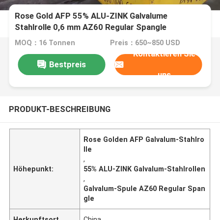
Rose Gold AFP 55% ALU-ZINK Galvalume
Stahlrolle 0,6 mm AZ60 Regular Spangle
MOQ：16 Tonnen
Preis：650~850 USD
Kontaktieren Sie
Bestpreis
uns
PRODUKT-BESCHREIBUNG
Rose Golden AFP Galvalum-Stahlro
lle
,
Höhepunkt:
55% ALU-ZINK Galvalum-Stahlrollen
,
Galvalum-Spule AZ60 Regular Span
gle
Herkunftsort
China