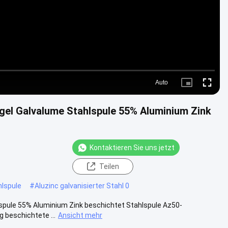
Auto
Picture-
Fullscre
in-
Picture
ngel Galvalume Stahlspule 55% Aluminium Zink
Kontaktieren Sie uns jetzt
Teilen
hlspule
#
Aluzinc galvanisierter Stahl 0
lspule 55% Aluminium Zink beschichtet Stahlspule Az50-
beschichtete ...
Ansicht mehr