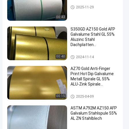
Galvalume-Stahlspule
2025-11-29
00:43
S350GD AZ150 Gold AFP
Galvalume Stahl GL 55%
Aluzinc Stahl
Dachplatten
en
Steinbeschichtete
Fliesen Villa Dach ASTM
Galvalume-Stahlspule
00:40
2024-11-14
A792M S350GD
AZ70 Gold Anti-Finger
Print Hot Dip Galvalume
Metall Spirale GL 55%
ALU-Zink Spirale
G550/SCG570 Vollharte
Qualität
Galvalume-Stahlspule
00:15
2025-04-09
ASTM A792M AZ150 AFP
Galvalum Stahlspule 55%
AL ZN Stahlblech