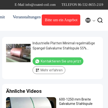
E-Mail info@coated-coil.com
TELEFON 86-532-8655-2119
mit
Veranstaltungen


Bitte um ein Angebot
Industrielle Platten Minimal regelmäßige
Spangel Galvalume Stahlspule 55%
Aluminium Zink beschichtet Stahlspule
Az50-Az150G/M2
Kontaktieren Sie uns jetzt
Mehr erfahren
Ähnliche Videos
600-1250 mm Breite
Galvalume Stahlspule