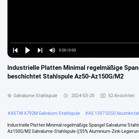
Loaded
:
0%
0:00
/
0:00
Play
Play
Play
Mute
Current
Duration
next
next
Industrielle Platten Minimal regelmäßige Spa
Time
beschichtet Stahlspule Az50-Az150G/M2
Galvalume-Stahlspule
2024-03-20
52 Ansichten
#
ASTM A792M Galvalum-Stahlspule
#
AS 1397 G550 Aluzinksta
Industrielle Platten Minimal regelmäßige Spangel Galvalume Stah
Az150G/M2 Galvalume-Stahlspule ((55% Aluminium-Zink-Legierung 