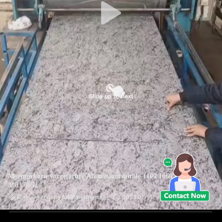
Marmorkorn vorgefärbte Aluminiumspirale 1100 1060 8011
3003 5052
Farbüberzogene Aluminiumspule
2024-01-11