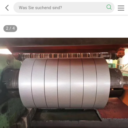
2
/
4