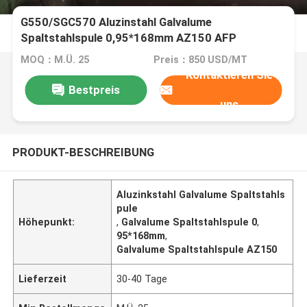
G550/SGC570 Aluzinstahl Galvalume
Spaltstahlspule 0,95*168mm AZ150 AFP
Behandlung
MOQ：M.Ü. 25
Preis：850 USD/MT
Kontaktieren Sie
Bestpreis
uns
PRODUKT-BESCHREIBUNG
Aluzinkstahl Galvalume Spaltstahls
pule
Höhepunkt:
,
Galvalume Spaltstahlspule 0
,
95*168mm
,
Galvalume Spaltstahlspule AZ150
Lieferzeit
30-40 Tage