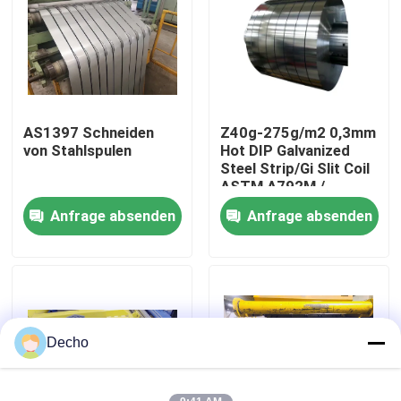
Werksbesichtigung
Qualitätskontrolle
AS1397 Schneiden
Z40g-275g/m2 0,3mm
von Stahlspulen
Hot DIP Galvanized
Kontakt mit uns
Steel Strip/Gi Slit Coil
ASTM A792M /
EN10215
Anfrage absenden
Anfrage absenden
Neuigkeiten
Rechtssachen
Bitte um ein Angebot
Decho
Farbbeschichtete Stahlspule