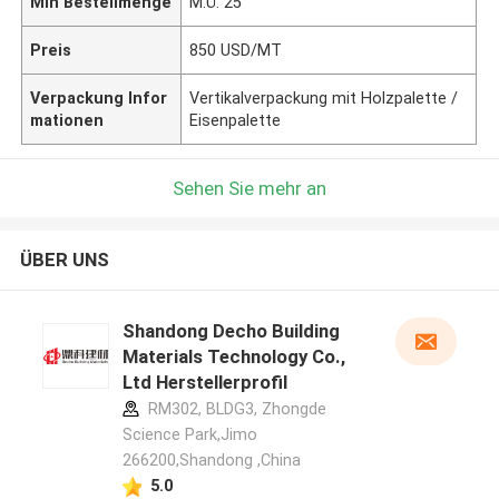
Min Bestellmenge
M.Ü. 25
Preis
850 USD/MT
Verpackung Infor
Vertikalverpackung mit Holzpalette /
mationen
Eisenpalette
Sehen Sie mehr an
ÜBER UNS
Shandong Decho Building
Materials Technology Co.,
Ltd Herstellerprofil
RM302, BLDG3, Zhongde
Science Park,Jimo
266200,Shandong ,China
5.0