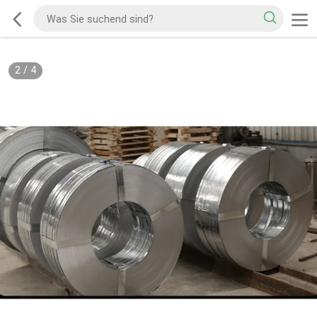
2
/
4