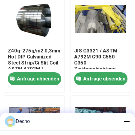
Werksbesichtigung
Qualitätskontrolle
Z40g-275g/m2 0,3mm
JIS G3321 / ASTM
Kontakt mit uns
Hot DIP Galvanized
A792M G90 G550
Steel Strip/Gi Slit Coil
G350
ASTM A792M /
Zinkbeschichtung
Neuigkeiten
EN10215
Galvanisierter
Anfrage absenden
Anfrage absenden
Stahlspaltstreifen / Gi
Schmale Spirale
Seefahrer
Rechtssachen
Exportpaket
Bitte um ein Angebot
Decho
Farbbeschichtete Stahlspule