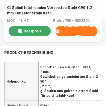
GI Schnittstahlspulen Verzinktes Stahl G90 1,2
mm Für Leichtstahl Keel
MOQ：16 MT
Preis：700 ~ 850USD/MT
Kontaktieren Sie
Bestpreis
uns
PRODUKT-BESCHREIBUNG
Schnittspulen aus Stahl G90 1
,
2 mm
,
Gewickeltes galvanisiertes Stahl G
Höhepunkt:
90 1
,
2 mm
,
gi Spulen aus galvanisiertem Stahl
für Leichtstahl-Keel
Herkunftsort
China