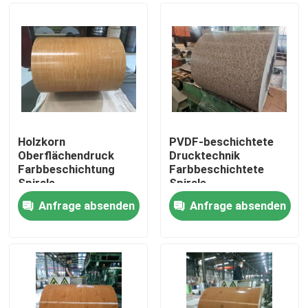
Holzkorn
PVDF-beschichtete
Oberflächendruck
Drucktechnik
Farbbeschichtung
Farbbeschichtete
Spirale
Spirale
Anfrage absenden
Anfrage absenden
Zu Hause
Produkte
Über uns