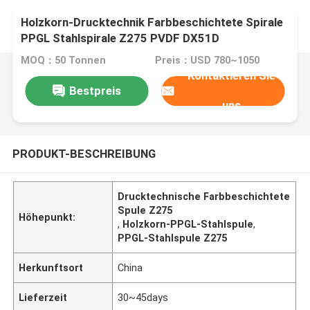
Holzkorn-Drucktechnik Farbbeschichtete Spirale
PPGL Stahlspirale Z275 PVDF DX51D
MOQ：50 Tonnen
Preis：USD 780~1050
Kontaktieren Sie
Bestpreis
uns
PRODUKT-BESCHREIBUNG
Drucktechnische Farbbeschichtete
Spule Z275
Höhepunkt:
,
Holzkorn-PPGL-Stahlspule
,
PPGL-Stahlspule Z275
Herkunftsort
China
Lieferzeit
30~45days