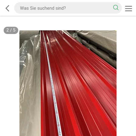
2
/
5