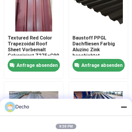
Werksbesichtigung
Qualitätskontrolle
Textured Red Color
Baustoff PPGL
Trapezoidal Roof
Dachfliesen Farbig
Sheet Vorbemalt
Aluzinc Zink
Kontakt mit uns
Galvanisiert Z275=G90
beschichtet
Super SMP 40 Jahre
Metallplatte Wellstahl
Anfrage absenden
Anfrage absenden
Metalldach
Dachplatte Ral Farbe
Neuigkeiten
Wandverkleidung
Rechtssachen
Decho
Bitte um ein Angebot
9:59 PM
Farbbeschichtete Stahlspule