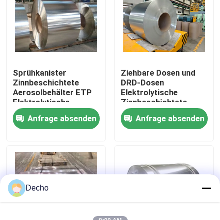
Werksbesichtigung
Qualitätskontrolle
Sprühkanister
Ziehbare Dosen und
Zinnbeschichtete
DRD-Dosen
Kontakt mit uns
Aerosolbehälter ETP
Elektrolytische
Elektrolytische
Zinnbeschichtete
Zinnbeschichtete
Plattenrollen JIS
Anfrage absenden
Anfrage absenden
Neuigkeiten
Plattenkugel
G3303 EN10203
Verpackung
Lebensmittel Getränke
Rechtssachen
Bitte um ein Angebot
Decho
Farbbeschichtete Stahlspule