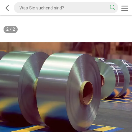
2
/
2