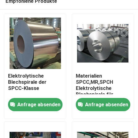
Empfohlene Produkte
Elektrolytische
Materialien
Blechspirale der
SPCC,MR,SPCH
SPCC-Klasse
Elektrolytische
Blechspirale für
Zu Hause
Metallfarbe
Anfrage absenden
Anfrage absenden
Eimer/Eimer/Kessel
GB/T 2520-2000, JIS
Produkte
G3303-2008
Über uns