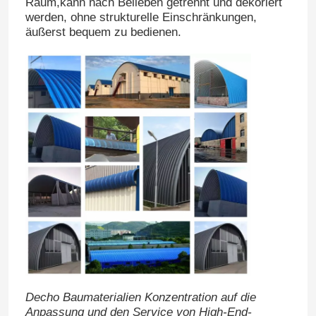
Raum,kann nach Belieben getrennt und dekoriert
werden, ohne strukturelle Einschränkungen,
äußerst bequem zu bedienen.
Werksbesichtigung
Qualitätskontrolle
Kontakt mit uns
Neuigkeiten
Rechtssachen
Bitte um ein Angebot
Decho Baumaterialien Konzentration auf die
Farbbeschichtete Stahlspule
Anpassung und den Service von High-End-