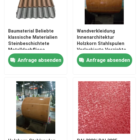
Metalldach und -verkleidung
Baumaterial Beliebte
Wandverkleidung
gewölbtes Stahlblech
klassische Materialien
Innenarchitektur
Steinbeschichtete
Holzkorn Stahlspulen
Metalldachfliese
Vorlackierte Verzinkte
Schneiden von Stahlspulen
Stahlspulen Z180 PE 15
Anfrage absenden
Anfrage absenden
Jahre Garantie
Stein-überzogene Dachplatte