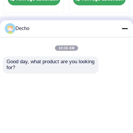
Langlebigkeit 50 Jahre
Garantie Feuerfestigkeit
Startseite
Über uns
Kontakt
Desktop Site
Decho
Sitemap
Datenschutzrichtlinie
10:16 AM
Qualität
Farbbeschichtete Stahlspule
China
Good day, what product are you looking 
Fabrik.Copyright © 2026 Shandong Decho
for?
Building Materials Technology Co., Ltd. All Rights
Reserved.