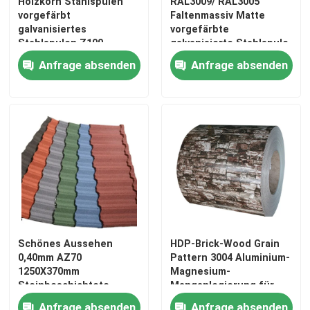
Holzkorn Stahlspulen
RAL3009/ RAL3005
vorgefärbt
Faltenmassiv Matte
galvanisiertes
vorgefärbte
Stahlspulen Z100
galvanisierte Stahlspule
Wandverkleidung
Z100g Dachplattenfliese
Anfrage absenden
Anfrage absenden
Innendekoration PE 15
20 Jahre
Jahre Garantie
Qualitätsgarantie
Schönes Aussehen
HDP-Brick-Wood Grain
0,40mm AZ70
Pattern 3004 Aluminium-
1250X370mm
Magnesium-
Steinbeschichtete
Manganlegierung für
Metallfliesen
Außenwanddekoration
Anfrage absenden
Anfrage absenden