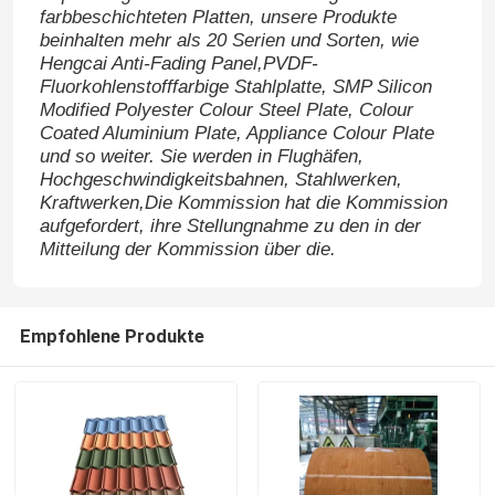
farbbeschichteten Platten, unsere Produkte
beinhalten mehr als 20 Serien und Sorten, wie
Galvalume-Stahlspule
Hengcai Anti-Fading Panel,PVDF-
Fluorkohlenstofffarbige Stahlplatte, SMP Silicon
Modified Polyester Colour Steel Plate, Colour
Verzinkte Stahlspule
Coated Aluminium Plate, Appliance Colour Plate
und so weiter. Sie werden in Flughäfen,
Hochgeschwindigkeitsbahnen, Stahlwerken,
Elektrolytische Zinnblech-Spule
Kraftwerken,Die Kommission hat die Kommission
aufgefordert, ihre Stellungnahme zu den in der
Mitteilung der Kommission über die.
Textured Matt vorgefärbter Stahl
Empfohlene Produkte
Printech Farbbeschichtete Spirale
Farbüberzogene Aluminiumspule
Aluzinkstahlspule